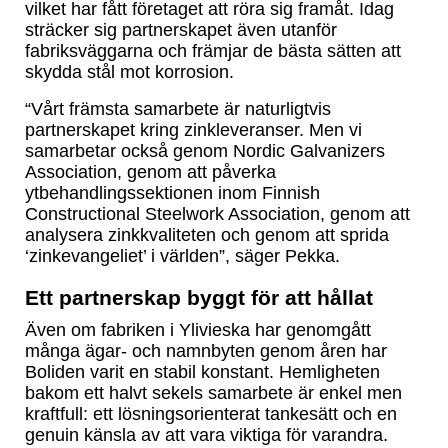
vilket har fått företaget att röra sig framåt. Idag
sträcker sig partnerskapet även utanför
fabriksväggarna och främjar de bästa sätten att
skydda stål mot korrosion.
“Vårt främsta samarbete är naturligtvis
partnerskapet kring zinkleveranser. Men vi
samarbetar också genom Nordic Galvanizers
Association, genom att påverka
ytbehandlingssektionen inom Finnish
Constructional Steelwork Association, genom att
analysera zinkkvaliteten och genom att sprida
‘zinkevangeliet’ i världen”, säger Pekka.
Ett partnerskap byggt för att hålla
t
Även om fabriken i Ylivieska har genomgått
många ägar- och namnbyten genom åren har
Boliden varit en stabil konstant. Hemligheten
bakom ett halvt sekels samarbete är enkel men
kraftfull: ett lösningsorienterat tankesätt och en
genuin känsla av att vara viktiga för varandra.