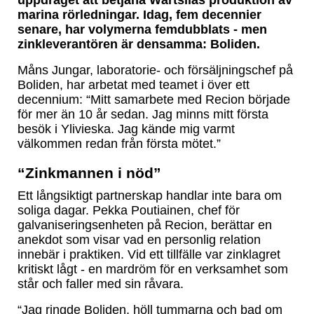
uppdraget att betjäna Wärtsiläs produktion av
marina rörledningar. Idag, fem decennier
senare, har volymerna femdubblats - men
zinkleverantören är densamma: Boliden.
Måns Jungar, laboratorie- och försäljningschef på
Boliden, har arbetat med teamet i över ett
decennium: “Mitt samarbete med Recion började
för mer än 10 år sedan. Jag minns mitt första
besök i Ylivieska. Jag kände mig varmt
välkommen redan från första mötet.”
“Zinkmannen i nöd”
Ett långsiktigt partnerskap handlar inte bara om
soliga dagar. Pekka Poutiainen, chef för
galvaniseringsenheten på Recion, berättar en
anekdot som visar vad en personlig relation
innebär i praktiken. Vid ett tillfälle var zinklagret
kritiskt lågt - en mardröm för en verksamhet som
står och faller med sin råvara.
“Jag ringde Boliden, höll tummarna och bad om