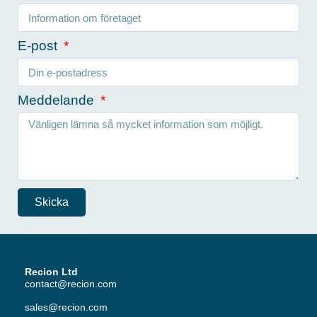
E-post
Meddelande
Skicka
Recion Ltd
contact@recion.com
sales@recion.com