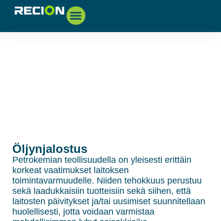
Tietoa meistä
Ota yhteyttä
Öljynjalostus
Petrokemian teollisuudella on yleisesti erittäin
korkeat vaatimukset laitoksen
toimintavarmuudelle. Niiden tehokkuus perustuu
sekä laadukkaisiin tuotteisiin sekä siihen, että
laitosten päivitykset ja/tai uusimiset suunnitellaan
huolellisesti, jotta voidaan varmistaa