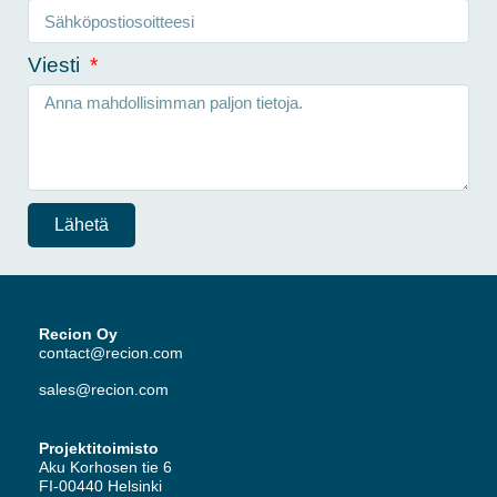
Viesti
Lähetä
Recion Oy
contact@recion.com
sales@recion.com
Projektitoimisto
Aku Korhosen tie 6
FI-00440 Helsinki